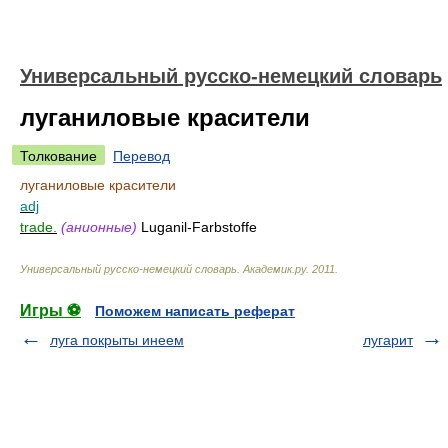
Универсальный русско-немецкий словарь
луганиловые красители
Толкование
Перевод
луганиловые красители
adj
trade.
(анионные)
Luganil-Farbstoffe
Универсальный русско-немецкий словарь
.
Академик.ру
.
2011
.
Игры ⚽
Поможем написать реферат
луга покрыты инеем
лугарит